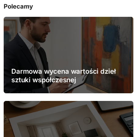
g
Polecamy
a
c
j
a
w
Darmowa wycena wartości dzieł
p
sztuki współczesnej
i
s
u