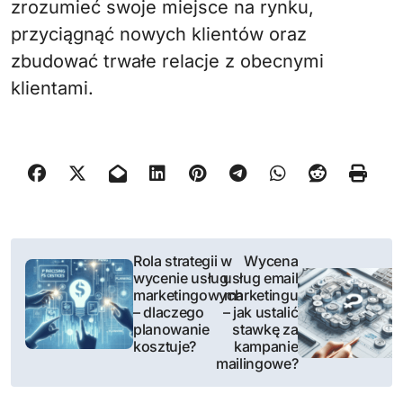
zrozumieć swoje miejsce na rynku,
przyciągnąć nowych klientów oraz
zbudować trwałe relacje z obecnymi
klientami.
N
Rola strategii w
Wycena
wycenie usług
usług email
a
marketingowych
marketingu
– dlaczego
– jak ustalić
w
planowanie
stawkę za
kosztuje?
kampanie
i
mailingowe?