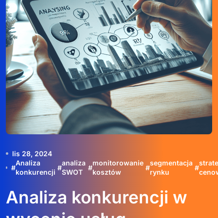
lis 28, 2024
Analiza
analiza
monitorowanie
segmentacja
strat
#
#
#
#
#
konkurencji
SWOT
kosztów
rynku
ceno
Analiza konkurencji w