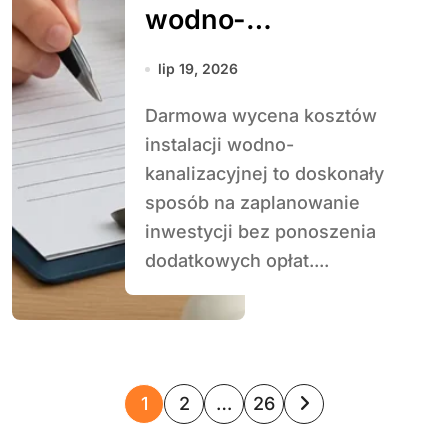
wodno-
kanalizacyjnej
lip 19, 2026
Darmowa wycena kosztów
instalacji wodno-
kanalizacyjnej to doskonały
sposób na zaplanowanie
inwestycji bez ponoszenia
dodatkowych opłat....
S
1
2
…
26
t