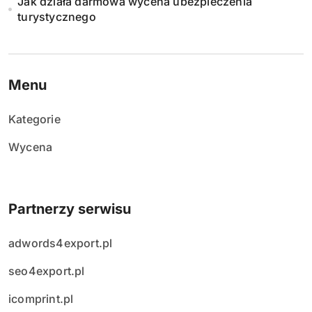
Jak działa darmowa wycena ubezpieczenia
turystycznego
w
p
i
Menu
s
Kategorie
ó
Wycena
w
Partnerzy serwisu
adwords4export.pl
seo4export.pl
icomprint.pl