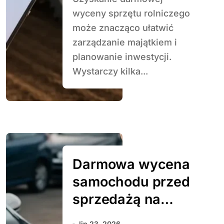
wyceny sprzętu rolniczego
może znacząco ułatwić
zarządzanie majątkiem i
planowanie inwestycji.
Wystarczy kilka...
Darmowa wycena
samochodu przed
sprzedażą na
giełdzie
lip 23, 2026