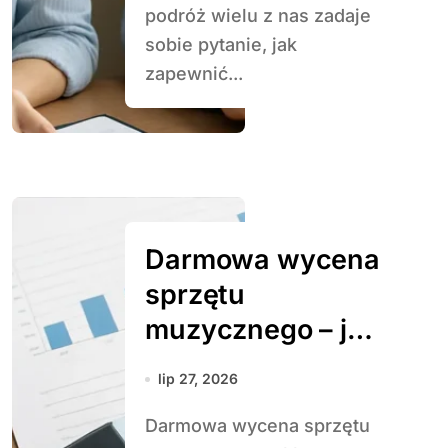
podróż wielu z nas zadaje
sobie pytanie, jak
zapewnić...
Darmowa wycena
sprzętu
muzycznego – jak
to zrobić
lip 27, 2026
Darmowa wycena sprzętu