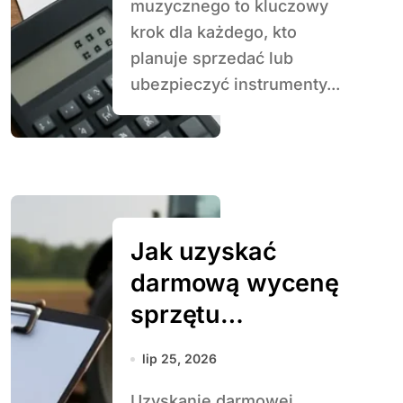
muzycznego to kluczowy
krok dla każdego, kto
planuje sprzedać lub
ubezpieczyć instrumenty...
Jak uzyskać
darmową wycenę
sprzętu
rolniczego
lip 25, 2026
Uzyskanie darmowej