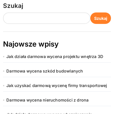
Szukaj
r
o
Szukaj
n
i
Najowsze wpisy
c
Jak działa darmowa wycena projektu wnętrza 3D
o
w
Darmowa wycena szkód budowlanych
a
Jak uzyskać darmową wycenę firmy transportowej
n
Darmowa wycena nieruchomości z drona
i
e