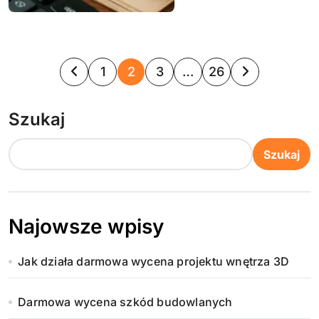
S
1
2
3
…
26
t
Szukaj
r
o
Szukaj
n
i
Najowsze wpisy
c
Jak działa darmowa wycena projektu wnętrza 3D
o
w
Darmowa wycena szkód budowlanych