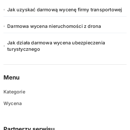
a
Jak uzyskać darmową wycenę firmy transportowej
n
Darmowa wycena nieruchomości z drona
i
e
Jak działa darmowa wycena ubezpieczenia
turystycznego
w
p
i
Menu
s
Kategorie
ó
Wycena
w
Partnerzy serwisu