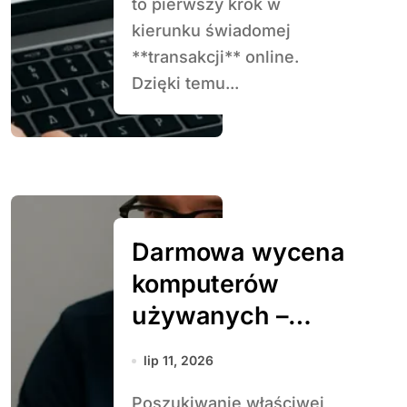
to pierwszy krok w
kierunku świadomej
**transakcji** online.
Dzięki temu...
Darmowa wycena
komputerów
używanych –
gdzie szukać
lip 11, 2026
Poszukiwanie właściwej