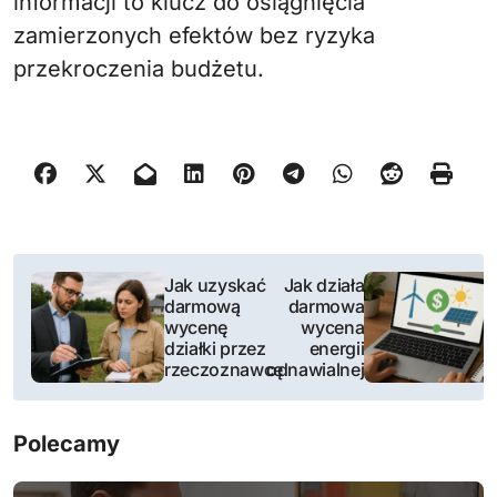
informacji to klucz do osiągnięcia
zamierzonych efektów bez ryzyka
przekroczenia budżetu.
N
Jak uzyskać
Jak działa
darmową
darmowa
a
wycenę
wycena
działki przez
energii
w
rzeczoznawcę
odnawialnej
i
Polecamy
g