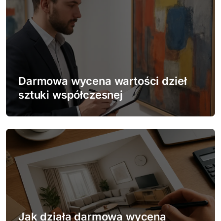
a
c
j
a
w
Darmowa wycena wartości dzieł
sztuki współczesnej
p
i
s
u
Jak działa darmowa wycena