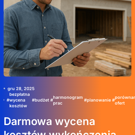
gru 28, 2025
bezpłatna
harmonogram
porównan
#
wycena
#
budżet
#
#
planowanie
#
prac
ofert
kosztów
Darmowa wycena
kosztów wykończenia