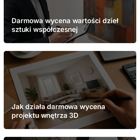
a
w
Darmowa wycena wartości dzieł
p
sztuki współczesnej
i
s
u
Jak działa darmowa wycena
projektu wnętrza 3D