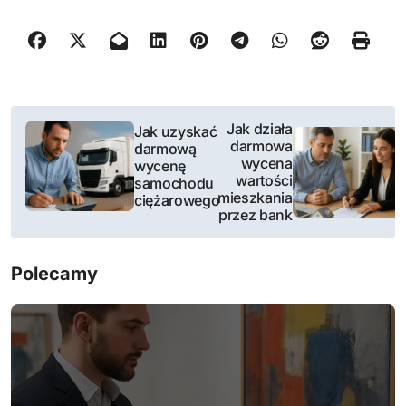
N
Jak działa
Jak uzyskać
darmowa
darmową
a
wycena
wycenę
wartości
samochodu
w
mieszkania
ciężarowego
przez bank
i
g
Polecamy
a
c
j