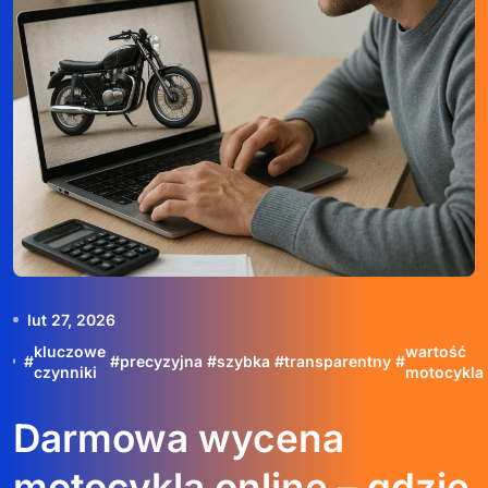
lut 27, 2026
kluczowe
wartość
#
#
precyzyjna
#
szybka
#
transparentny
#
czynniki
motocykla
Darmowa wycena
motocykla online – gdzie