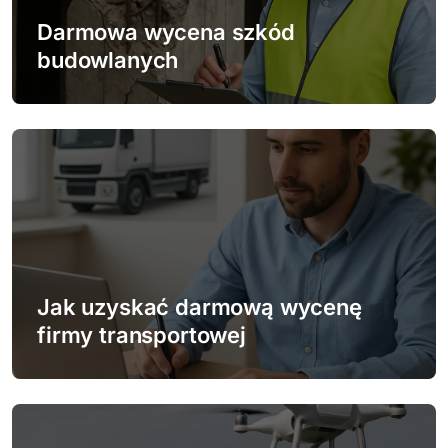
w
Darmowa wycena szkód
p
budowlanych
i
s
u
Jak uzyskać darmową wycenę
firmy transportowej