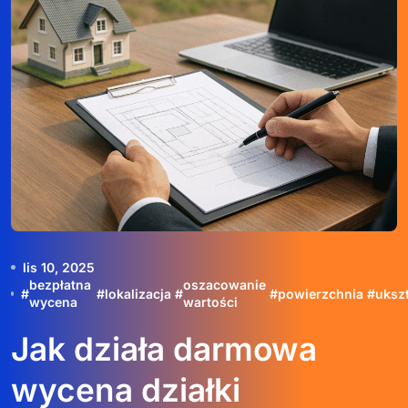
lis 10, 2025
bezpłatna
oszacowanie
#
#
lokalizacja
#
#
powierzchnia
#
uksz
wycena
wartości
Jak działa darmowa
wycena działki