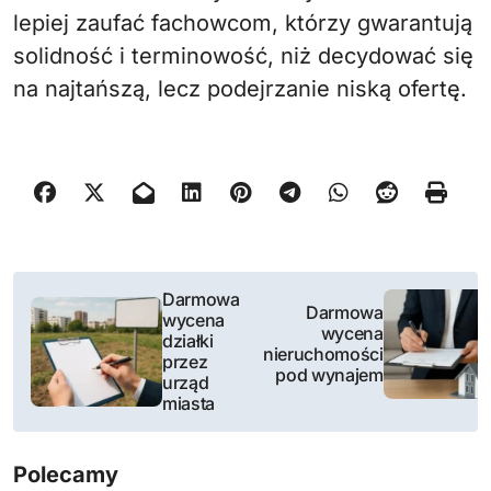
lepiej zaufać fachowcom, którzy gwarantują
solidność i terminowość, niż decydować się
na najtańszą, lecz podejrzanie niską ofertę.
N
Darmowa
Darmowa
wycena
a
wycena
działki
nieruchomości
przez
w
pod wynajem
urząd
miasta
i
g
Polecamy