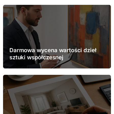
a
c
j
a
w
Darmowa wycena wartości dzieł
p
sztuki współczesnej
i
s
u