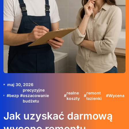
maj 30, 2026
precyzyjne
realne
remont
#
bezp
#
oszacowanie
#
#
#
Wycena
koszty
łazienki
budżetu
Jak uzyskać darmową
wycenę remontu