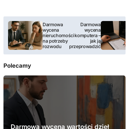
N
Darmowa
Darmowa
wycena
wycena
a
nieruchomości
komputera –
na potrzeby
jak ją
w
rozwodu
przeprowadzić
i
Polecamy
g
a
c
j
a
w
Darmowa wycena wartości dzieł