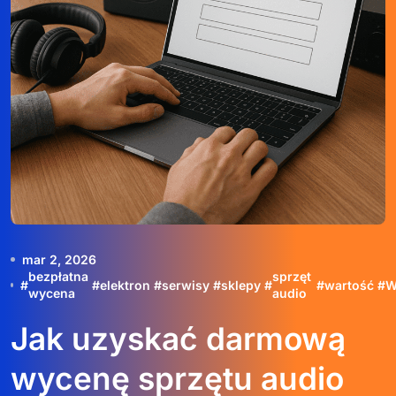
mar 2, 2026
bezpłatna
sprzęt
#
#
elektron
#
serwisy
#
sklepy
#
#
wartość
#
W
wycena
audio
Jak uzyskać darmową
wycenę sprzętu audio