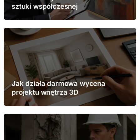
sztuki współczesnej
p
i
s
u
Jak działa darmowa wycena
projektu wnętrza 3D