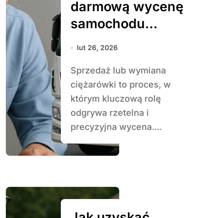
darmową wycenę
samochodu
ciężarowego
lut 26, 2026
Sprzedaż lub wymiana
ciężarówki to proces, w
którym kluczową rolę
odgrywa rzetelna i
precyzyjna wycena....
Jak uzyskać