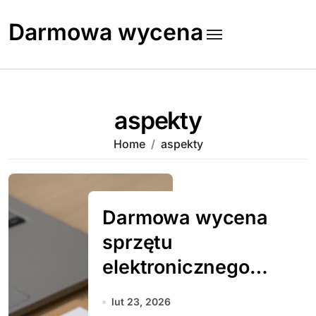
Skip
to
Darmowa wycena
content
aspekty
Home
aspekty
Darmowa wycena
sprzętu
elektronicznego –
na co zwrócić
lut 23, 2026