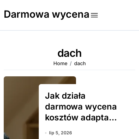
Skip
to
Darmowa wycena
content
dach
Home
dach
Jak działa
darmowa wycena
kosztów adaptacji
poddasza
lip 5, 2026