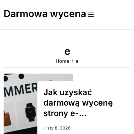
Skip
to
Darmowa wycena
content
e
Home
e
Jak uzyskać
darmową wycenę
strony e-
commerce
sty 8, 2026