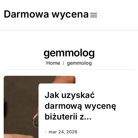
Skip
to
Darmowa wycena
content
gemmolog
Home
gemmolog
Jak uzyskać
darmową wycenę
biżuterii z
diamentami
mar 24, 2026