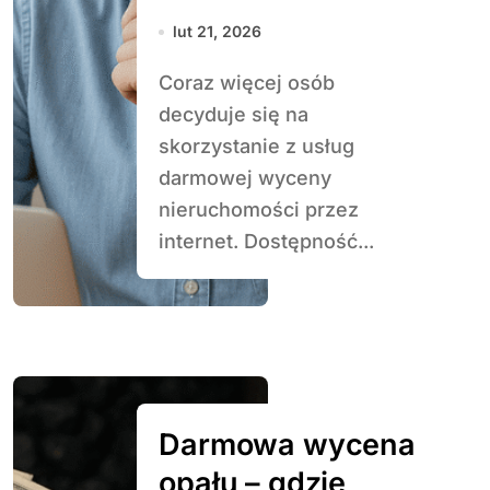
czy to bezpieczne
lut 21, 2026
Coraz więcej osób
decyduje się na
skorzystanie z usług
darmowej wyceny
nieruchomości przez
internet. Dostępność...
Darmowa wycena
opału – gdzie