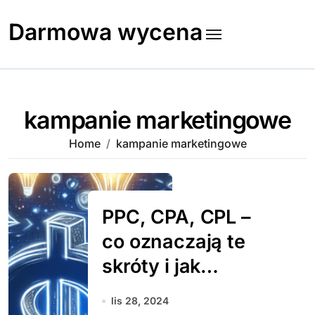
Skip
to
Darmowa wycena
content
kampanie marketingowe
Home
kampanie marketingowe
PPC, CPA, CPL –
co oznaczają te
skróty i jak
działają?
lis 28, 2024