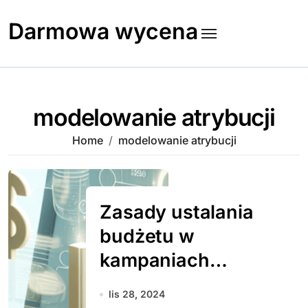
Skip
to
Darmowa wycena
content
modelowanie atrybucji
Home
modelowanie atrybucji
Zasady ustalania
budżetu w
kampaniach
rozliczanych za
lis 28, 2024