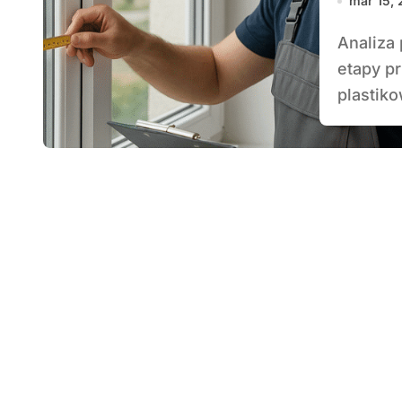
mar 15,
Analiza potrzeb i przygotowanie oferty to kluczowe
etapy p
plastiko