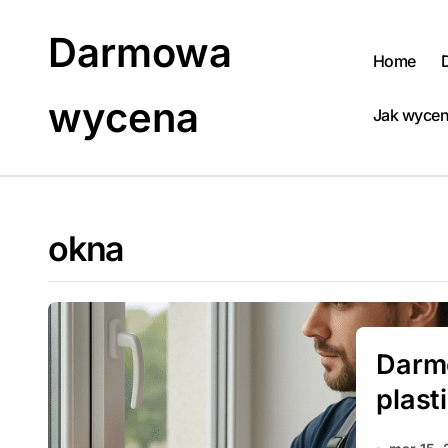
Skip
to
Darmowa
content
Home
wycena
Jak wycen
okna
Darm
plast