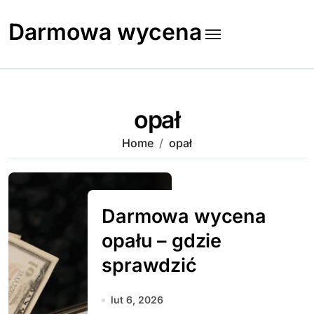
Skip
to
Darmowa wycena
content
opał
Home
opał
Darmowa wycena
opału – gdzie
sprawdzić
lut 6, 2026