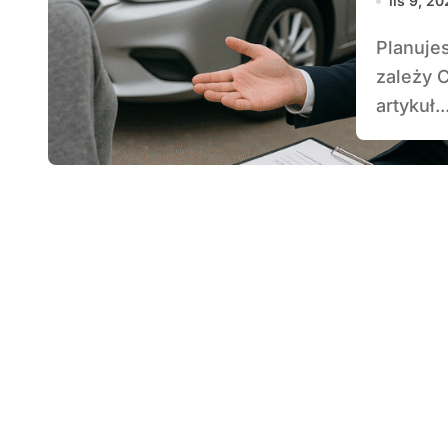
lis 9, 2
Planujesz sprzedaż lub wymianę swojego auta i
zależy 
artykuł..