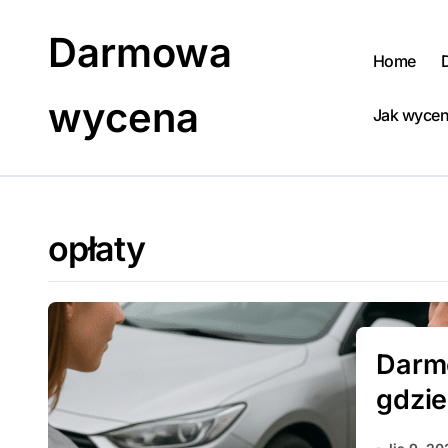
Skip
to
Darmowa
content
Home
wycena
Jak wycen
opłaty
Darm
gdzie 