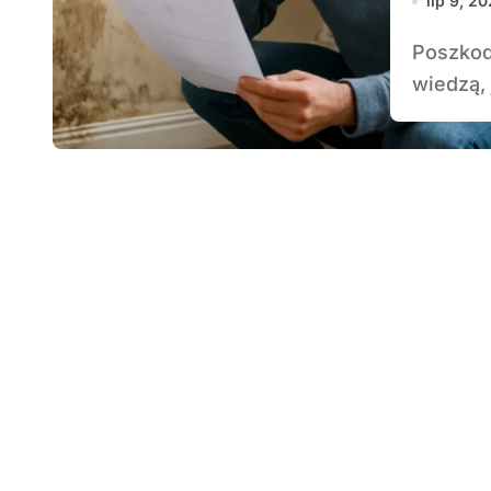
lip 9, 2
Poszkodowani w wyniku szkody zalaniowej często nie
wiedzą, 