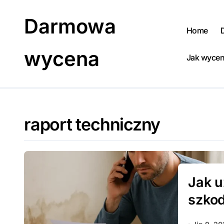
Skip
to
Darmowa
content
Home
wycena
Jak wycen
raport techniczny
Jak 
szkod