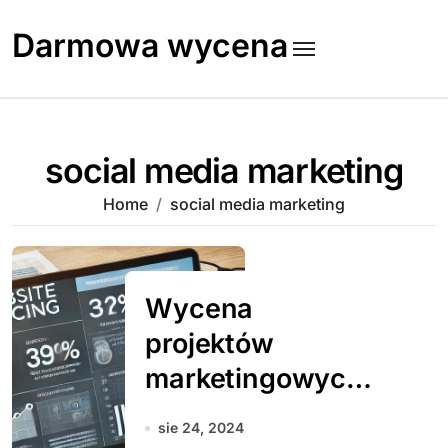
Skip
to
Darmowa wycena
content
social media marketing
Home
social media marketing
Wycena
projektów
marketingowych –
jak oszacować
sie 24, 2024