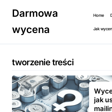
Skip
to
Darmowa
content
Home
wycena
Jak wycen
tworzenie treści
Wycen
jak u
mail