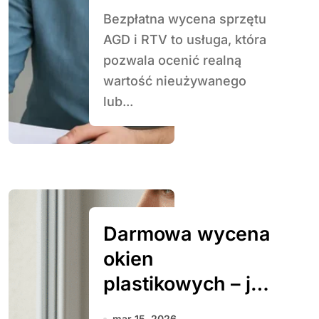
Bezpłatna wycena sprzętu
AGD i RTV to usługa, która
pozwala ocenić realną
wartość nieużywanego
lub...
Darmowa wycena
okien
plastikowych – jak
to działa
mar 15, 2026