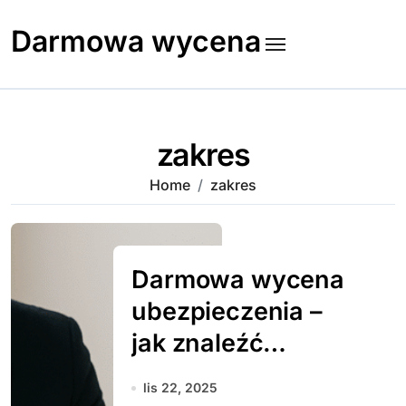
Skip
to
Darmowa wycena
content
zakres
Home
zakres
Darmowa wycena
ubezpieczenia –
jak znaleźć
najlepszą ofertę
lis 22, 2025