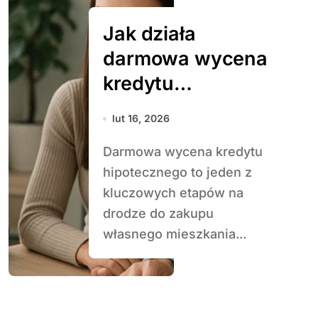
Jak działa
darmowa wycena
kredytu
hipotecznego w
lut 16, 2026
banku
Darmowa wycena kredytu
hipotecznego to jeden z
kluczowych etapów na
drodze do zakupu
własnego mieszkania...