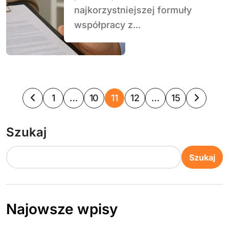
najkorzystniejszej formuły
współpracy z...
S
1
…
10
11
12
…
15
t
Szukaj
r
o
Szukaj
n
i
Najowsze wpisy
c