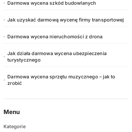
Darmowa wycena szkód budowlanych
o
w
Jak uzyskać darmową wycenę firmy transportowej
a
Darmowa wycena nieruchomości z drona
n
Jak działa darmowa wycena ubezpieczenia
i
turystycznego
e
Darmowa wycena sprzętu muzycznego – jak to
w
zrobić
p
i
Menu
s
Kategorie
ó