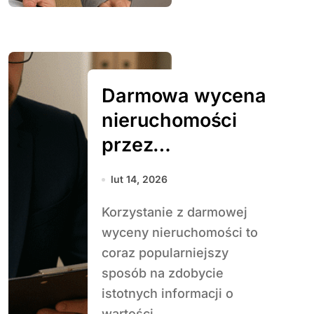
Darmowa wycena
nieruchomości
przez
rzeczoznawcę –
lut 14, 2026
czy warto
Korzystanie z darmowej
wyceny nieruchomości to
coraz popularniejszy
sposób na zdobycie
istotnych informacji o
wartości...