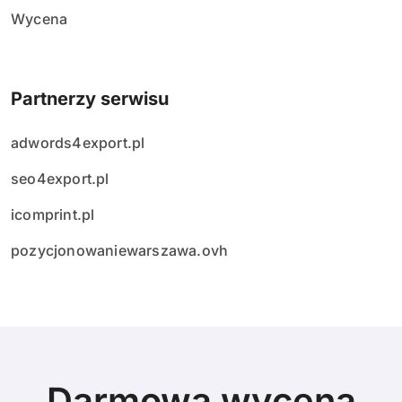
Wycena
w
Partnerzy serwisu
adwords4export.pl
seo4export.pl
icomprint.pl
pozycjonowaniewarszawa.ovh
Darmowa wycena