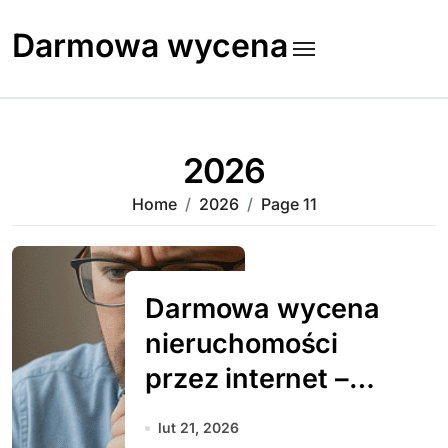
Skip
to
Darmowa wycena
content
2026
Home
2026
Page 11
Darmowa wycena
nieruchomości
przez internet –
czy to bezpieczne
lut 21, 2026