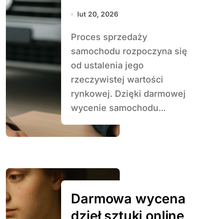
sprzedaży
lut 20, 2026
Proces sprzedaży
samochodu rozpoczyna się
od ustalenia jego
rzeczywistej wartości
rynkowej. Dzięki darmowej
wycenie samochodu...
Darmowa wycena
dzieł sztuki online