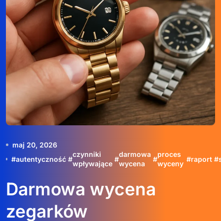
maj 20, 2026
czynniki
darmowa
proces
#
autentyczność
#
#
#
#
raport
#
wpływające
wycena
wyceny
Darmowa wycena
zegarków