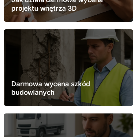
p
projektu wnętrza 3D
i
s
u
Darmowa wycena szkód
budowlanych