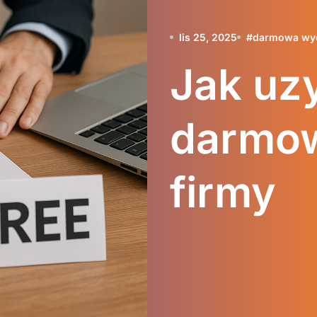
lis 25, 2025
#
darmowa wy
Jak uz
darmo
firmy