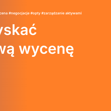
cena
#
negocjacje
#
opty
#
zarządzanie aktywami
yskać
wą wycenę