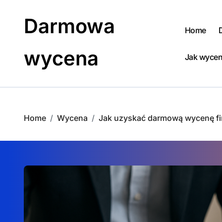
Skip
to
Darmowa
content
Home
wycena
Jak wycen
Home
Wycena
Jak uzyskać darmową wycenę f