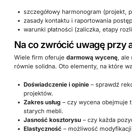
szczegółowy harmonogram (projekt, p
zasady kontaktu i raportowania postę
warunki płatności (zaliczka, etapy roz
Na co zwrócić uwagę przy an
Wiele firm oferuje
darmową wycenę
, al
równie solidna. Oto elementy, na które w
Doświadczenie i opinie
– sprawdź reko
projektów.
Zakres usług
– czy wycena obejmuje t
starych mebli.
Jasność kosztorysu
– czy każda pozyc
Elastyczność
– możliwość modyfikacji