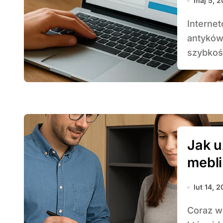
maj 5, 
Internetowe serwisy umożliwiające darmową wycenę
antyków
szybkośc
Jak 
mebli
lut 14, 
Coraz więcej osób decyduje się na meble na wymiar,