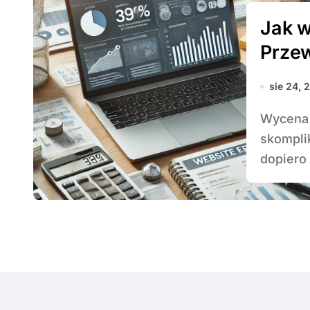
Jak w
Przew
sie 24, 
Wycena usług marketingu internetowego może być
skompli
dopiero 