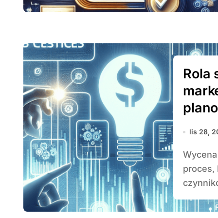
Rola 
mark
plano
lis 28, 
Wycena usług marketingu internetowego to złożony
proces,
czynnik