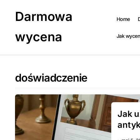
Skip
to
Darmowa
content
Home
wycena
Jak wycen
doświadczenie
Jak 
antyk