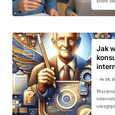
które id
Jak w
konsu
inte
lis 28, 
Wycena doradztwa i konsultacji w marketingu
interne
uwzględn