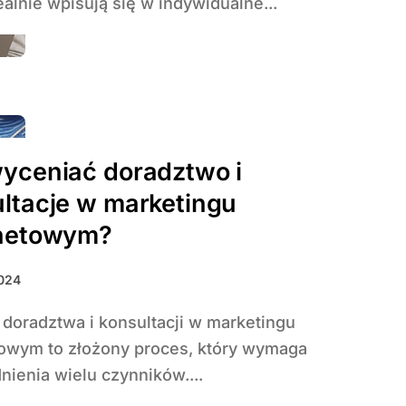
ealnie wpisują się w indywidualne...
yceniać doradztwo i
ltacje w marketingu
rnetowym?
2024
towym to złożony proces, który wymaga
ienia wielu czynników....