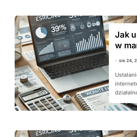
Jak u
w ma
sie 24, 
Ustalanie stawki za godzinę pracy w marketingu
interne
działalno