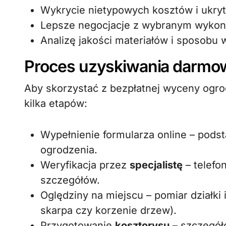
Wykrycie nietypowych kosztów i ukryt
Lepsze negocjacje z wybranym wyko
Analizę jakości materiałów i sposobu 
Proces uzyskiwania darmo
Aby skorzystać z bezpłatnej wyceny ogrod
kilka etapów:
Wypełnienie formularza online – pods
ogrodzenia.
Weryfikacja przez
specjalistę
– telefo
szczegółów.
Oględziny na miejscu – pomiar działki 
skarpa czy korzenie drzew).
Przygotowanie
kosztorysu
– szczegóło