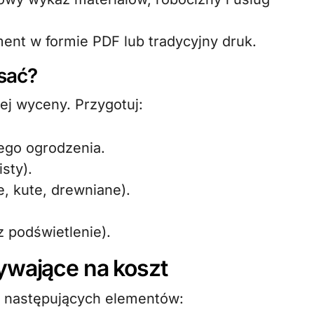
ent w formie PDF lub tradycyjny druk.
isać?
ej wyceny. Przygotuj:
ego ogrodzenia.
sty).
, kute, drewniane).
 podświetlenie).
ywające na koszt
 z następujących elementów: