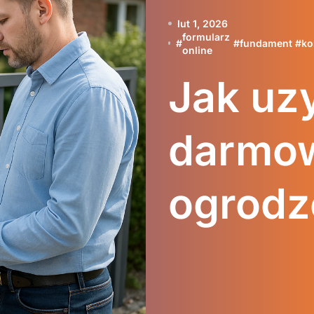
lut 1, 2026
formularz
#
#
fundament
#
ko
online
Jak uz
darmo
ogrodz