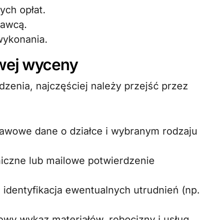
ych opłat.
nawcą.
wykonania.
wej wyceny
zenia, najczęściej należy przejść przez
tawowe dane o działce i wybranym rodzaju
niczne lub mailowe potwierdzenie
i identyfikacja ewentualnych utrudnień (np.
wy wykaz materiałów, robocizny i usług