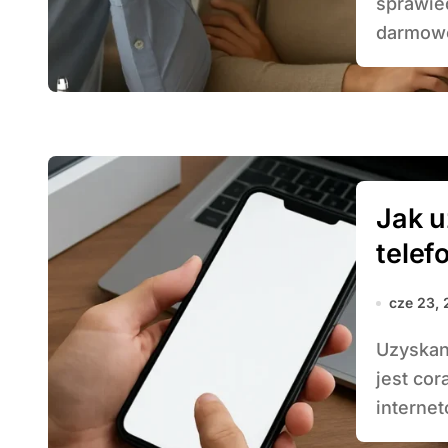
sprawie
darmowe
Jak 
tele
cze 23,
Uzyskanie darmowej wyceny telefonu komórkowego
jest cor
internet