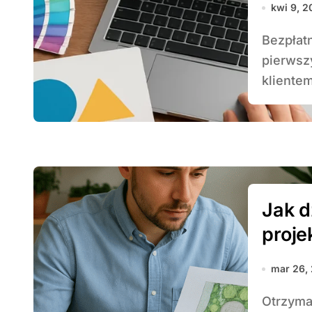
kwi 9, 2
Bezpłatna wycena projektu graficznego to jeden z
pierwsz
klientem
Jak 
proje
mar 26,
Otrzymanie darmowej wyceny projektu ogrodu to