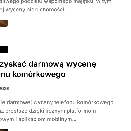
dliwego podziału wspólnego majątku, w tym
j wyceny nieruchomości....
uzyskać darmową wycenę
fonu komórkowego
 2026
az prostsze dzięki licznym platformom
owym i aplikacjom mobilnym....