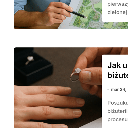
pierwsz
zielonej
Jak 
biżut
mar 24,
Poszukując sposobu na rzetelną darmową wycenę
biżuteri
procesu