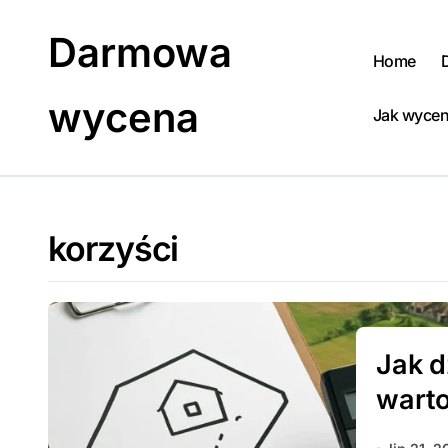
Skip
to
Darmowa
content
Home
wycena
Jak wycen
korzyści
Jak 
warto