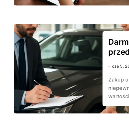
Darm
prze
cze 5, 2
Zakup używanego auta może wiązać się z wieloma
niepewn
wartości