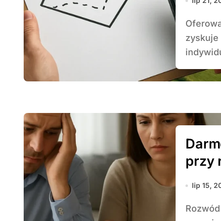
lip 21, 
Oferowanie darmowej wyceny wartości gruntów
zyskuje
indywidu
Darm
przy 
lip 15, 
Rozwód często wiąże się z koniecznością