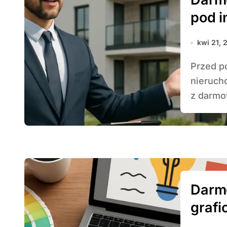
pod i
kwi 21, 
Przed podjęciem decyzji o zakupie lub sprzedaży
nieruch
z darmow
Darm
grafi