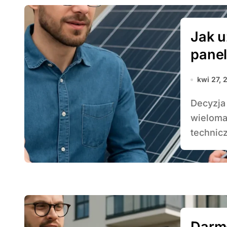
Jak 
panel
kwi 27, 
Decyzja o montażu paneli słonecznych wiąże się z
wieloma
technicz
Darm