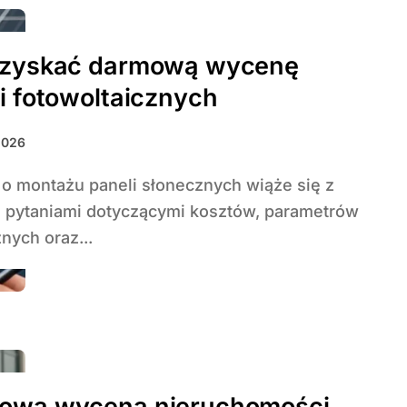
uzyskać darmową wycenę
i fotowoltaicznych
2026
 pytaniami dotyczącymi kosztów, parametrów
nych oraz...
owa wycena nieruchomości