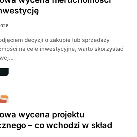
nwestycję
2026
omości na cele inwestycyjne, warto skorzystać
ej...
owa wycena projektu
cznego – co wchodzi w skład