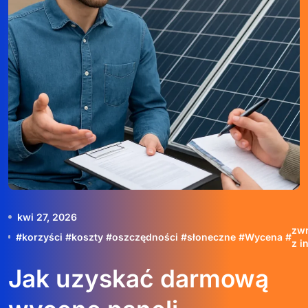
kwi 27, 2026
zw
#
korzyści
#
koszty
#
oszczędności
#
słoneczne
#
Wycena
#
z i
Jak uzyskać darmową