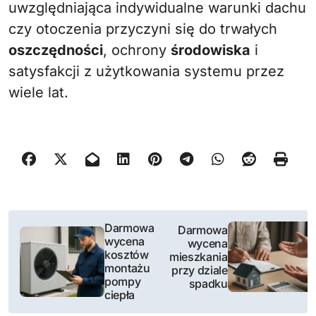
uwzględniająca indywidualne warunki dachu
czy otoczenia przyczyni się do trwałych
oszczędności
, ochrony
środowiska
i
satysfakcji z użytkowania systemu przez
wiele lat.
N
Darmowa
Darmowa
wycena
wycena
a
kosztów
mieszkania
montażu
przy dziale
w
pompy
spadku
ciepła
i