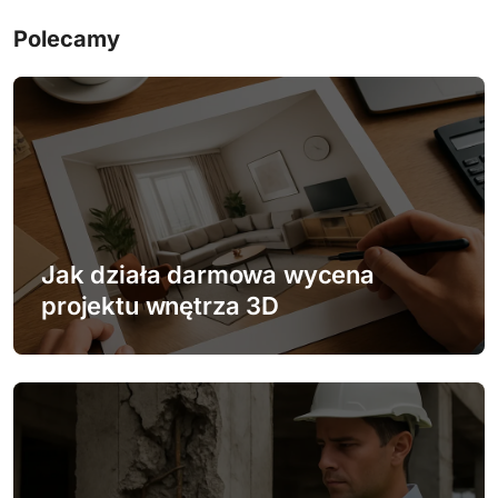
g
Polecamy
a
c
j
a
w
Jak działa darmowa wycena
p
projektu wnętrza 3D
i
s
u