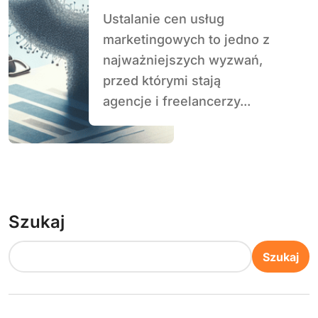
Strategie
Ustalanie cen usług
ustalania cen w
marketingowych to jedno z
dynamicznym
najważniejszych wyzwań,
rynku
przed którymi stają
agencje i freelancerzy...
Szukaj
Szukaj