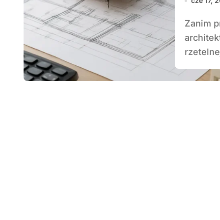
cze 17, 
Zanim przystąpimy do realizacji inwestycji
archite
rzetelne