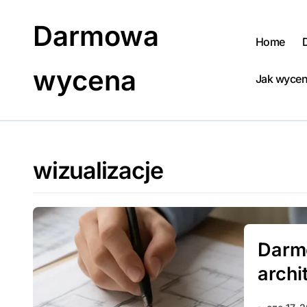
Skip
to
Darmowa
content
Home
wycena
Jak wycen
wizualizacje
Darm
archi