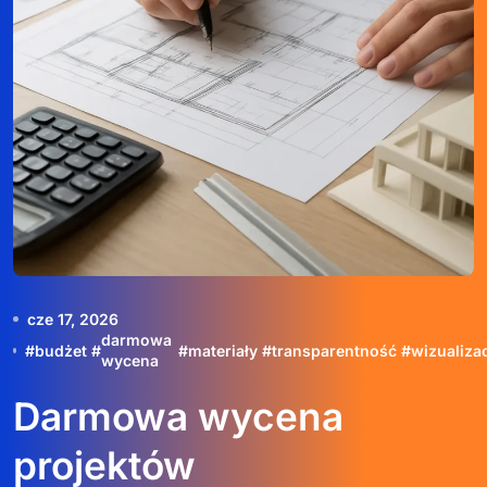
cze 17, 2026
darmowa
#
budżet
#
#
materiały
#
transparentność
#
wizualiza
wycena
Darmowa wycena
projektów