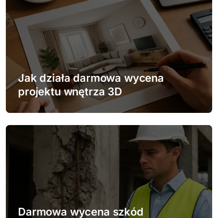
a
c
j
a
w
Jak działa darmowa wycena
projektu wnętrza 3D
p
i
s
u
Darmowa wycena szkód