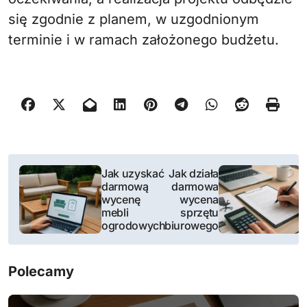
się zgodnie z planem, w uzgodnionym
terminie i w ramach założonego budżetu.
N
Jak uzyskać
Jak działa
darmową
darmowa
a
wycenę
wycena
mebli
sprzętu
w
ogrodowych
biurowego
i
Polecamy
g