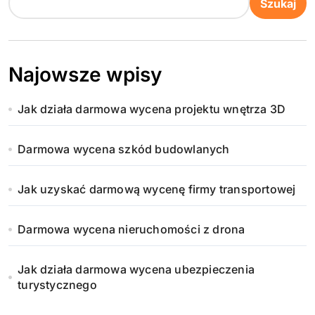
o
Szukaj
n
i
Najowsze wpisy
c
Jak działa darmowa wycena projektu wnętrza 3D
o
w
Darmowa wycena szkód budowlanych
a
Jak uzyskać darmową wycenę firmy transportowej
n
Darmowa wycena nieruchomości z drona
i
e
Jak działa darmowa wycena ubezpieczenia
turystycznego
w