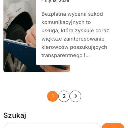
sty 18, 2026
Bezpłatna wycena szkód
komunikacyjnych to
usługa, która zyskuje coraz
większe zainteresowanie
kierowców poszukujących
transparentnego i...
S
1
2
t
Szukaj
r