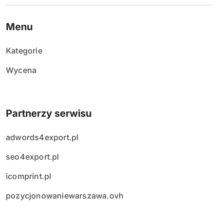
p
i
Menu
s
Kategorie
ó
Wycena
w
Partnerzy serwisu
adwords4export.pl
seo4export.pl
icomprint.pl
pozycjonowaniewarszawa.ovh