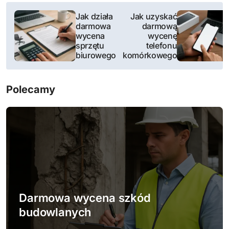
N
Jak działa
Jak uzyskać
darmowa
darmową
a
wycena
wycenę
sprzętu
telefonu
w
biurowego
komórkowego
i
Polecamy
g
a
c
j
a
w
Darmowa wycena szkód
budowlanych
p