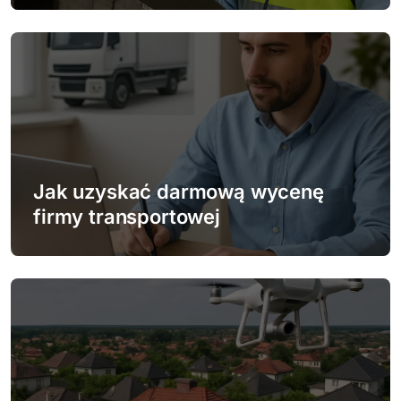
i
s
u
Jak uzyskać darmową wycenę
firmy transportowej