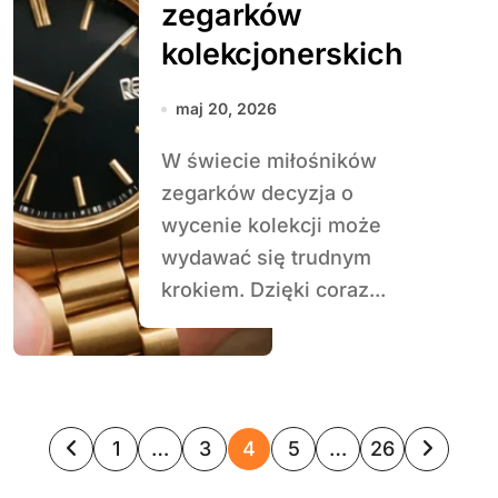
zegarków
kolekcjonerskich
maj 20, 2026
W świecie miłośników
zegarków decyzja o
wycenie kolekcji może
wydawać się trudnym
krokiem. Dzięki coraz...
S
1
…
3
4
5
…
26
t