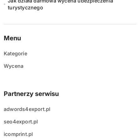
Jak działa darmowa wycena ubezpieczenia
turystycznego
w
p
i
Menu
s
Kategorie
ó
Wycena
w
Partnerzy serwisu
adwords4export.pl
seo4export.pl
icomprint.pl