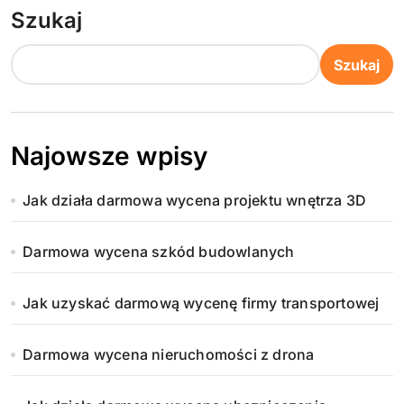
Szukaj
r
o
Szukaj
n
i
Najowsze wpisy
c
Jak działa darmowa wycena projektu wnętrza 3D
o
w
Darmowa wycena szkód budowlanych
a
Jak uzyskać darmową wycenę firmy transportowej
n
Darmowa wycena nieruchomości z drona
i
e